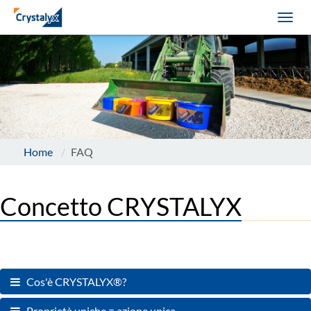
Home
FAQ
Concetto CRYSTALYX
Cos'è CRYSTALYX®?
Proprietà uniche = azione unica